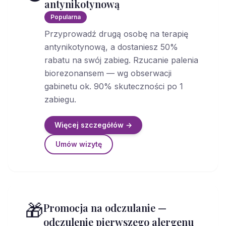
antynikotynową
Popularna
Przyprowadź drugą osobę na terapię
antynikotynową, a dostaniesz 50%
rabatu na swój zabieg. Rzucanie palenia
biorezonansem — wg obserwacji
gabinetu ok. 90% skuteczności po 1
zabiegu.
Więcej szczegółów →
Umów wizytę
🎁
Promocja na odczulanie —
odczulenie pierwszego alergenu