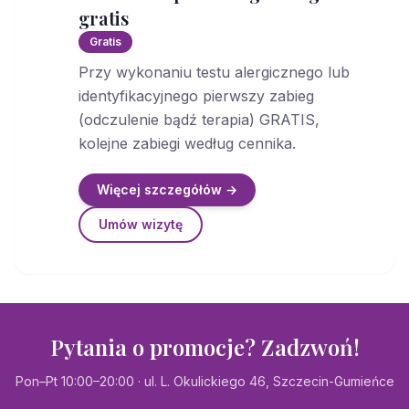
gratis
Gratis
Przy wykonaniu testu alergicznego lub
identyfikacyjnego pierwszy zabieg
(odczulenie bądź terapia) GRATIS,
kolejne zabiegi według cennika.
Więcej szczegółów →
Umów wizytę
Pytania o promocje? Zadzwoń!
Pon–Pt 10:00–20:00 · ul. L. Okulickiego 46, Szczecin-Gumieńce