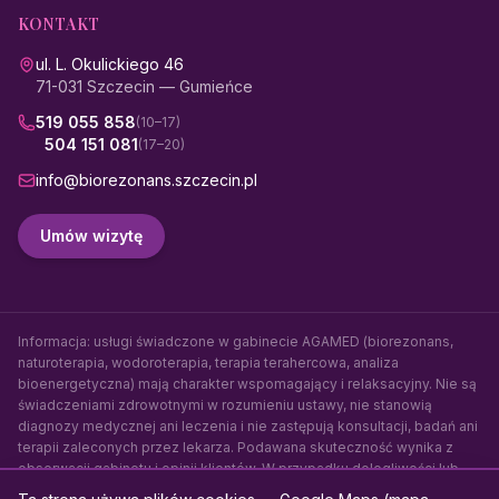
KONTAKT
ul. L. Okulickiego 46
71-031 Szczecin — Gumieńce
519 055 858
(10–17)
504 151 081
(17–20)
info@biorezonans.szczecin.pl
Umów wizytę
Informacja: usługi świadczone w gabinecie AGAMED (biorezonans,
naturoterapia, wodoroterapia, terapia terahercowa, analiza
bioenergetyczna) mają charakter wspomagający i relaksacyjny. Nie są
świadczeniami zdrowotnymi w rozumieniu ustawy, nie stanowią
diagnozy medycznej ani leczenia i nie zastępują konsultacji, badań ani
terapii zaleconych przez lekarza. Podawana skuteczność wynika z
obserwacji gabinetu i opinii klientów. W przypadku dolegliwości lub
choroby skonsultuj się z lekarzem.