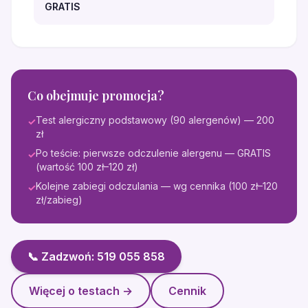
GRATIS
Co obejmuje promocja?
Test alergiczny podstawowy (90 alergenów) — 200
✓
zł
Po teście: pierwsze odczulenie alergenu — GRATIS
✓
(wartość 100 zł–120 zł)
Kolejne zabiegi odczulania — wg cennika (100 zł–120
✓
zł/zabieg)
📞 Zadzwoń: 519 055 858
Więcej o testach →
Cennik