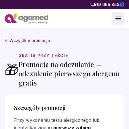
Przejdź do treści
519 055 858
← Wszystkie promocje
GRATIS PRZY TEŚCIE
Promocja na odczulanie —
🎁
odczulenie pierwszego alergenu
gratis
Szczegóły promocji
Przy wykonaniu testu alergicznego lub
identyfikacyjnego
pierwszy zabieg