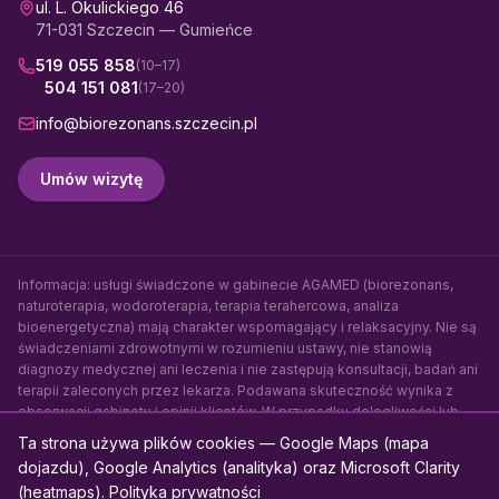
ul. L. Okulickiego 46
71-031 Szczecin — Gumieńce
519 055 858
(10–17)
504 151 081
(17–20)
info@biorezonans.szczecin.pl
Umów wizytę
Informacja: usługi świadczone w gabinecie AGAMED (biorezonans,
naturoterapia, wodoroterapia, terapia terahercowa, analiza
bioenergetyczna) mają charakter wspomagający i relaksacyjny. Nie są
świadczeniami zdrowotnymi w rozumieniu ustawy, nie stanowią
diagnozy medycznej ani leczenia i nie zastępują konsultacji, badań ani
terapii zaleconych przez lekarza. Podawana skuteczność wynika z
obserwacji gabinetu i opinii klientów. W przypadku dolegliwości lub
choroby skonsultuj się z lekarzem.
Ta strona używa plików cookies — Google Maps (mapa
dojazdu), Google Analytics (analityka) oraz Microsoft Clarity
© 2010–
2026
AGAMED Autoryzowany Gabinet Biorezonansu i
(heatmaps).
Polityka prywatności