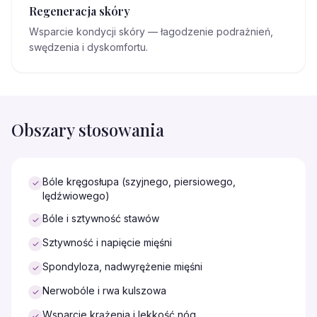
Regeneracja skóry
Wsparcie kondycji skóry — łagodzenie podrażnień,
swędzenia i dyskomfortu.
Obszary stosowania
Bóle kręgosłupa (szyjnego, piersiowego,
✓
lędźwiowego)
Bóle i sztywność stawów
✓
Sztywność i napięcie mięśni
✓
Spondyloza, nadwyrężenie mięśni
✓
Nerwobóle i rwa kulszowa
✓
Wsparcie krążenia i lekkość nóg
✓