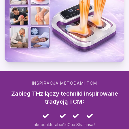
INSPIRACJA METODAMI TCM
Zabieg THz łączy techniki inspirowane
tradycją TCM:
✓
✓
✓
✓
akupunktura
bańki
Gua Sha
masaż