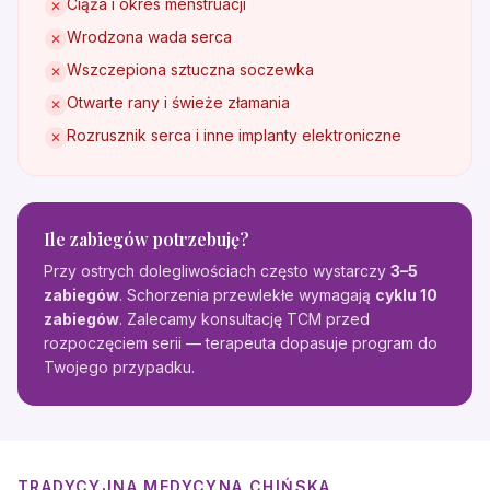
Ciąża i okres menstruacji
✕
Wrodzona wada serca
✕
Wszczepiona sztuczna soczewka
✕
Otwarte rany i świeże złamania
✕
Rozrusznik serca i inne implanty elektroniczne
✕
Ile zabiegów potrzebuję?
Przy ostrych dolegliwościach często wystarczy
3–5
zabiegów
. Schorzenia przewlekłe wymagają
cyklu 10
zabiegów
. Zalecamy konsultację TCM przed
rozpoczęciem serii — terapeuta dopasuje program do
Twojego przypadku.
TRADYCYJNA MEDYCYNA CHIŃSKA