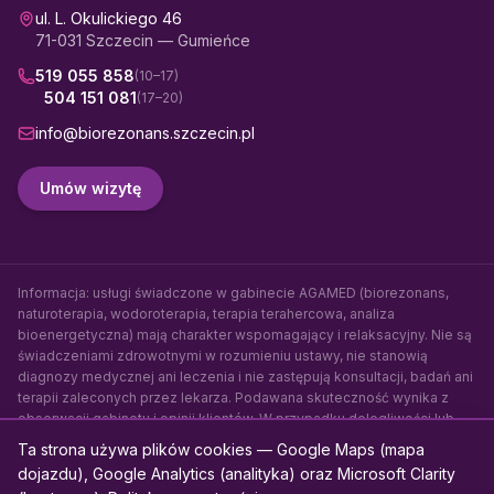
ul. L. Okulickiego 46
71-031 Szczecin — Gumieńce
519 055 858
(10–17)
504 151 081
(17–20)
info@biorezonans.szczecin.pl
Umów wizytę
Informacja: usługi świadczone w gabinecie AGAMED (biorezonans,
naturoterapia, wodoroterapia, terapia terahercowa, analiza
bioenergetyczna) mają charakter wspomagający i relaksacyjny. Nie są
świadczeniami zdrowotnymi w rozumieniu ustawy, nie stanowią
diagnozy medycznej ani leczenia i nie zastępują konsultacji, badań ani
terapii zaleconych przez lekarza. Podawana skuteczność wynika z
obserwacji gabinetu i opinii klientów. W przypadku dolegliwości lub
choroby skonsultuj się z lekarzem.
Ta strona używa plików cookies — Google Maps (mapa
dojazdu), Google Analytics (analityka) oraz Microsoft Clarity