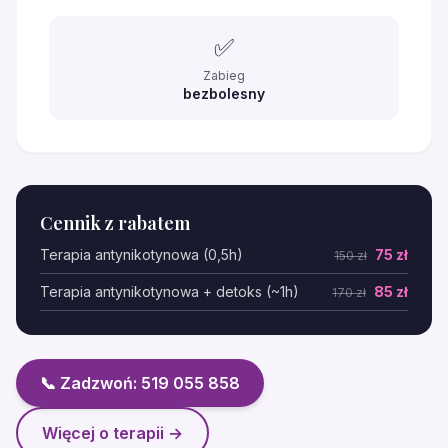
✅
Zabieg
bezbolesny
Cennik z rabatem
Terapia antynikotynowa (0,5h)
75 zł
150 zł
Terapia antynikotynowa + detoks (~1h)
85 zł
170 zł
📞 Zadzwoń: 519 055 858
Więcej o terapii →